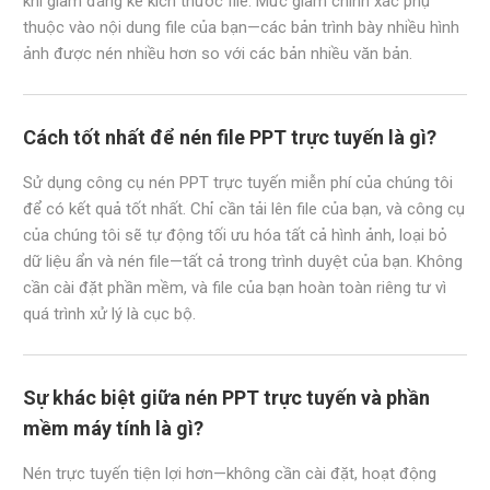
khi giảm đáng kể kích thước file. Mức giảm chính xác phụ
thuộc vào nội dung file của bạn—các bản trình bày nhiều hình
ảnh được nén nhiều hơn so với các bản nhiều văn bản.
Cách tốt nhất để nén file PPT trực tuyến là gì?
Sử dụng công cụ nén PPT trực tuyến miễn phí của chúng tôi
để có kết quả tốt nhất. Chỉ cần tải lên file của bạn, và công cụ
của chúng tôi sẽ tự động tối ưu hóa tất cả hình ảnh, loại bỏ
dữ liệu ẩn và nén file—tất cả trong trình duyệt của bạn. Không
cần cài đặt phần mềm, và file của bạn hoàn toàn riêng tư vì
quá trình xử lý là cục bộ.
Sự khác biệt giữa nén PPT trực tuyến và phần
mềm máy tính là gì?
Nén trực tuyến tiện lợi hơn—không cần cài đặt, hoạt động